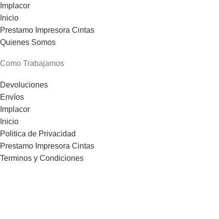
Implacor
Inicio
Prestamo Impresora Cintas
Quienes Somos
Como Trabajamos
Devoluciones
Envíos
Implacor
Inicio
Politica de Privacidad
Prestamo Impresora Cintas
Terminos y Condiciones
Comercial Cauca
C/ Gomez Ferrer, 93 bajo
Telf.- (0034) 615 916 793
46520 Puerto de Sagunto - VALENCIA - ESPAÑA