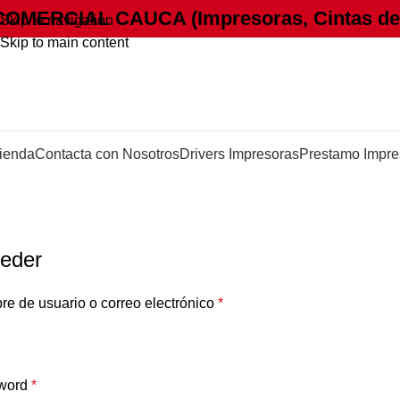
COMERCIAL CAUCA (Impresoras, Cintas de C
Skip to navigation
Skip to main content
ienda
Contacta con Nosotros
Drivers Impresoras
Prestamo Impre
Mi cuenta
Home
Mi cuenta
eder
e de usuario o correo electrónico
*
word
*