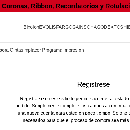
oronas, Ribbon, Recordatorios y Rotulaci
Bixolon
EVOLIS
FARGO
GAINSCHA
GODEX
TOSHI
sora Cintas
Implacor Programa Impresión
Registrese
Registrarse en este sitio le permite acceder al estado y
pedido. Simplemente complete los campos a continuaci
una nueva cuenta para usted en poco tiempo. Sólo te 
necesarios para que el proceso de compra sea más r