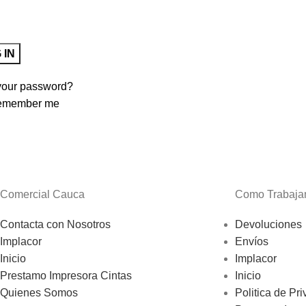
 IN
your password?
emember me
Comercial Cauca
Como Trabaj
Contacta con Nosotros
Devoluciones
Implacor
Envíos
Inicio
Implacor
Prestamo Impresora Cintas
Inicio
Quienes Somos
Politica de Pr