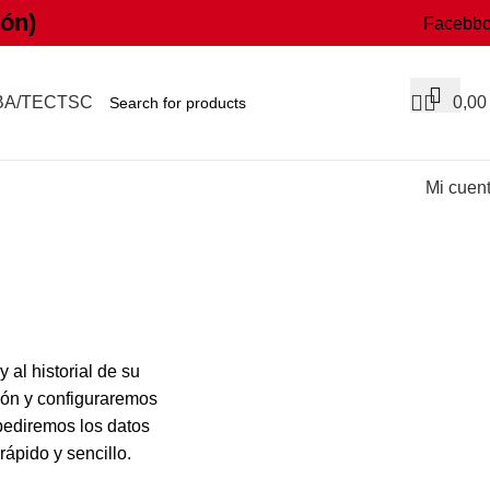
ón)
Facebb
BA/TEC
TSC
0,0
Mi cuen
 al historial de su
ón y configuraremos
pediremos los datos
ápido y sencillo.