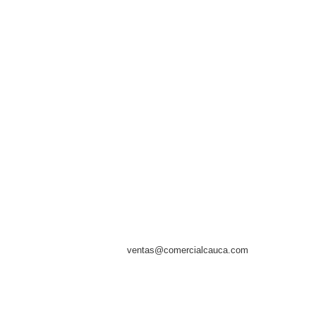
Comercial Cauca
C/ Gomez Ferrer, 93 bajo
Telf.- (0034) 615 916 793
46520 Puerto de Sagunto - VALENCIA - ESPAÑA
Email:
ventas@comercialcauca.com