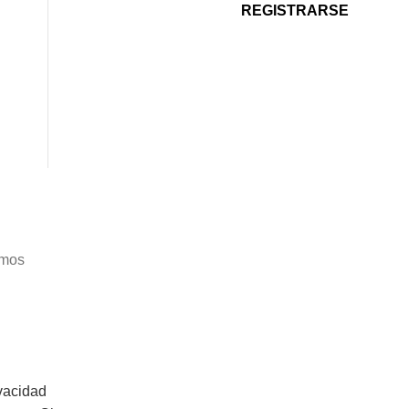
REGISTRARSE
amos
ivacidad