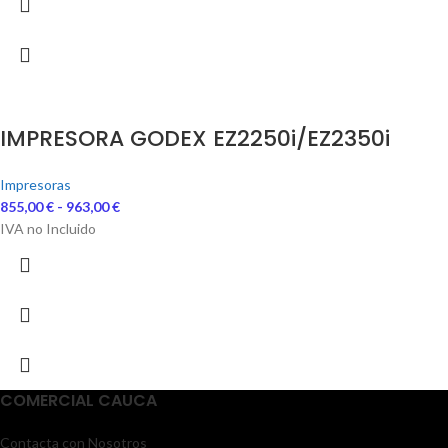
IMPRESORA GODEX EZ2250i/EZ2350i
Impresoras
855,00
€
-
963,00
€
IVA no Incluido
COMERCIAL CAUCA
Contacta con Nosotros