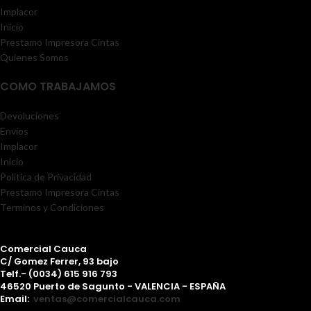
Implacor
Inicio
Prestamo Impresora Cintas
Quienes Somos
COMO TRABAJAMOS
Devoluciones
Envíos
Implacor
Inicio
Politica de Privacidad
Prestamo Impresora Cintas
Terminos y Condiciones
Comercial Cauca
C/ Gomez Ferrer, 93 bajo
Telf.- (0034) 615 916 793
46520 Puerto de Sagunto - VALENCIA - ESPAÑA
Email:
ventas@comercialcauca.com