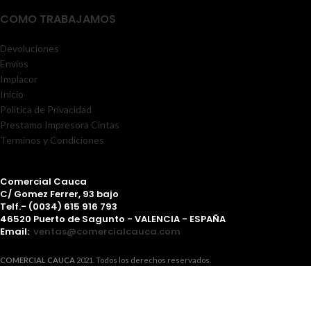
COMO TRABAJAMOS
Devoluciones
Envíos
Implacor
Inicio
Politica de Privacidad
Prestamo Impresora Cintas
Terminos y Condiciones
Comercial Cauca
C/ Gomez Ferrer, 93 bajo
Telf.- (0034) 615 916 793
46520 Puerto de Sagunto - VALENCIA - ESPAÑA
Email:
ventas@comercialcauca.com
COMERCIAL CAUCA
2021. Todos los derechos reservados
.
Usamos cookies para mejorar su experiencia en 