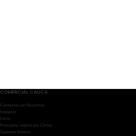
COMERCIAL CAUCA
Contacta con Nosotros
Implacor
Inicio
Prestamo Impresora Cintas
Quienes Somos