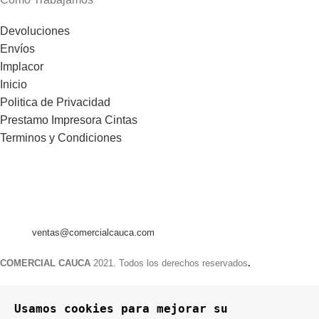
Devoluciones
Envíos
Implacor
Inicio
Politica de Privacidad
Prestamo Impresora Cintas
Terminos y Condiciones
Comercial Cauca
C/ Gomez Ferrer, 93 bajo
Telf.- (0034) 615 916 793
46520 Puerto de Sagunto - VALENCIA - ESPAÑA
Email:
ventas@comercialcauca.com
COMERCIAL CAUCA
2021. Todos los derechos reservados
.
Usamos cookies para mejorar su 