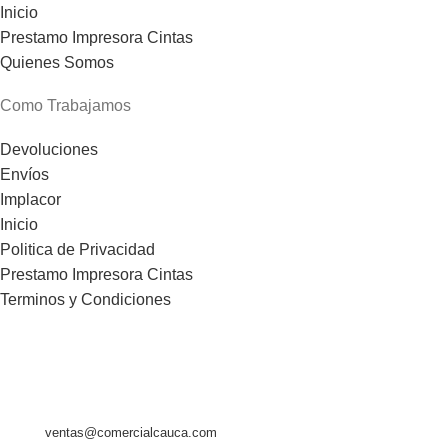
Inicio
Prestamo Impresora Cintas
Quienes Somos
Como Trabajamos
Devoluciones
Envíos
Implacor
Inicio
Politica de Privacidad
Prestamo Impresora Cintas
Terminos y Condiciones
Comercial Cauca
C/ Gomez Ferrer, 93 bajo
Telf.- (0034) 615 916 793
46520 Puerto de Sagunto - VALENCIA - ESPAÑA
Email:
ventas@comercialcauca.com