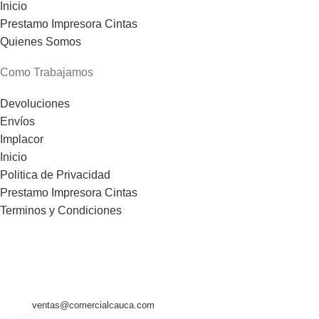
Inicio
Prestamo Impresora Cintas
Quienes Somos
Como Trabajamos
Devoluciones
Envíos
Implacor
Inicio
Politica de Privacidad
Prestamo Impresora Cintas
Terminos y Condiciones
Comercial Cauca
C/ Gomez Ferrer, 93 bajo
Telf.- (0034) 615 916 793
46520 Puerto de Sagunto - VALENCIA - ESPAÑA
Email:
ventas@comercialcauca.com