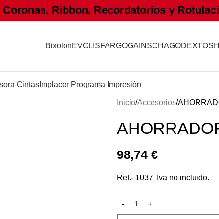
oronas, Ribbon, Recordatorios y Rotulaci
Bixolon
EVOLIS
FARGO
GAINSCHA
GODEX
TOSH
sora Cintas
Implacor Programa Impresión
Inicio
Accesorios
AHORRADO
AHORRADOR
98,74
€
Ref.- 1037 Iva no incluido.