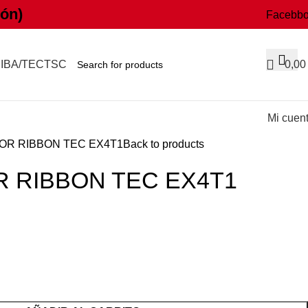
ón)
Facebb
IBA/TEC
TSC
0,0
Mi cuen
R RIBBON TEC EX4T1
Back to products
 RIBBON TEC EX4T1