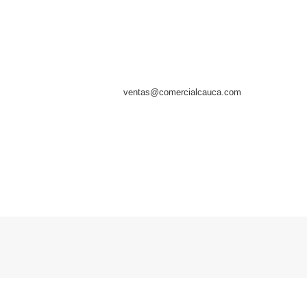
Comercial Cauca
C/ Gomez Ferrer, 93 bajo
Telf.- (0034) 615 916 793
46520 Puerto de Sagunto - VALENCIA - ESPAÑA
Email:
ventas@comercialcauca.com